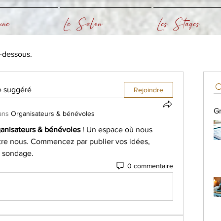
ne
Le Salon
Les Stages
i-dessous.
e suggéré
Rejoindre
G
ans
Organisateurs & bénévoles
anisateurs & bénévoles
 ! Un espace où nous 
tre nous. Commencez par publier vos idées, 
n sondage.
0 commentaire