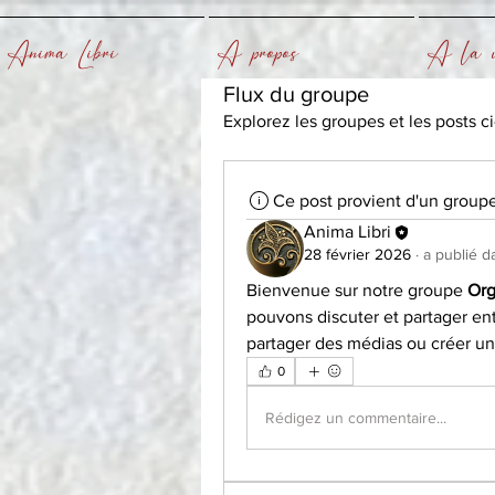
Anima Libri
A propos
A la u
Flux du groupe
Explorez les groupes et les posts c
Ce post provient d'un group
Anima Libri
28 février 2026
·
a publié d
Bienvenue sur notre groupe 
Org
pouvons discuter et partager en
partager des médias ou créer u
0
Rédigez un commentaire...