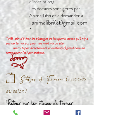
d’inscription).
Les dossiers sont gérés par
Anima Libri et à demander à
animalibri(at)gmail.com
:
*
* NB. afin d'éviter les piratages et les spams, notez qu'il n'y a
pas de lien direct pour vos mails via ce site;
merci taper directement animalibri(at) gmail.com en
remplaçant (at) par arobase.
k
T
J
Stages
de
Février
(
associés
au salon)
Retour sur les stages de février
2026...