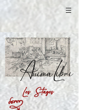
Les
Stages
k
T