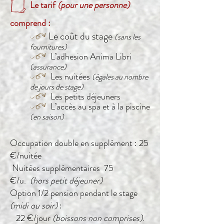
I
Le tarif
(pour une personne)
comprend :
Le coût du stage
(sans les
e
fournitures)
L’adhesion Anima Libri
e
(assurance)
Les nuitées
(égales au nombre
e
de jours de stage)
Les petits déjeuners
e
L’accès au spa et à la piscine
e
(en saison)
A
Occupation double en supplément : 25
€/nuitée
N
uitées supplémentaires 75
€/u.
(hors petit déjeuner)
Option 1/2 pension pendant le stage
(midi ou soir)
:
22 €/jour
(boissons non comprises).