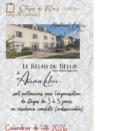
J
Stages
du
Relais
(
tout au
long de l'année)
sont partenaires pour l'organisation
de stages de 3 à 5 jours,
en résidence complète
(indissociable)
Calendrier de l'été 2026