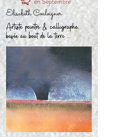
en Septembre
T
k
Elisabeth Couloigner
Artiste peintre & calligraphe,
basée au bout de la terre ...