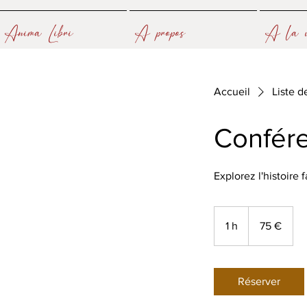
Anima Libri
A propos
A la u
Accueil
Liste d
Confére
Explorez l'histoire
75
euros
1 h
1
75 €
Réserver