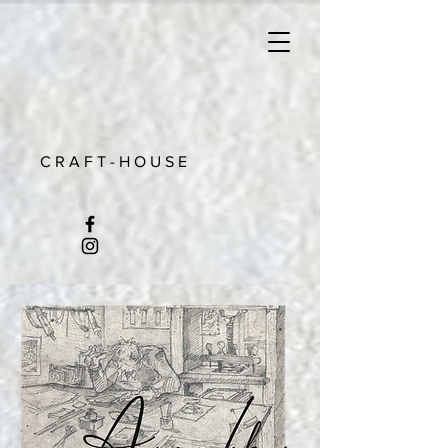
C R A F T - H O U S E