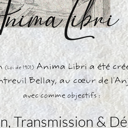
n
Anima Libri a été cré
(Loi de 1901)
treuil Bellay, au cœur de l'An
avec comme objectifs :
ion, Transmission & D