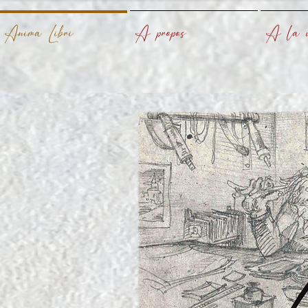
Anima Libri
A propos
A la u