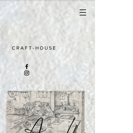
C R A F T - H O U S E